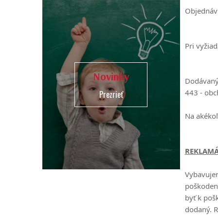
Objednávk
nad 75 
Pri vyžia
Novinky
Dodávaný 
443 - obch
Prezrieť
Na akéko
REKLAMÁ
Vybavujem
poškodený
byť k po
dodaný. R