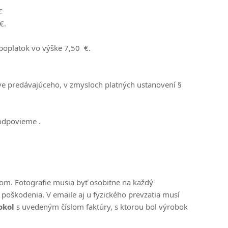
 €
€.
oplatok vo výške 7,50 €.
ve predávajúceho, v zmysloch platných ustanovení §
odpovieme .
lom. Fotografie musia byť osobitne na každý
poškodenia. V emaile aj u fyzického prevzatia musí
okol
s uvedeným číslom faktúry, s ktorou bol výrobok