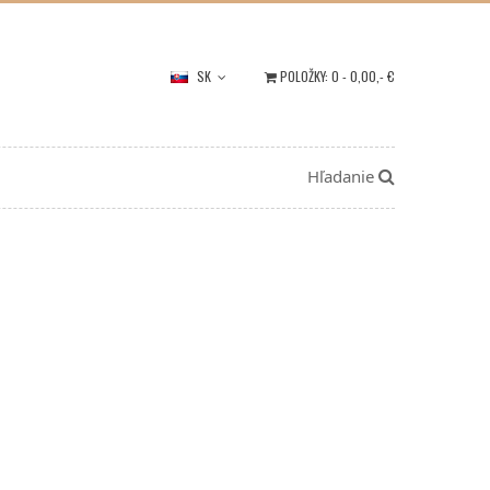
SK
POLOŽKY:
0
-
0,00
,- €
Hľadanie