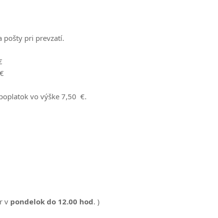
pošty pri prevzatí.
 €
€
oplatok vo výške 7,50 €.
r v
pondelok do 12.00 hod
. )