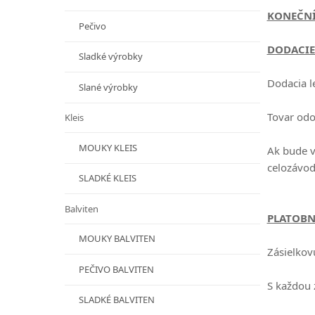
KONEČNÍ
Pečivo
DODACIE
Sladké výrobky
Dodacia l
Slané výrobky
Tovar od
Kleis
MOUKY KLEIS
Ak bude v
celozávod
SLADKÉ KLEIS
Balviten
PLATOBN
MOUKY BALVITEN
Zásielkov
PEČIVO BALVITEN
S každou 
SLADKÉ BALVITEN