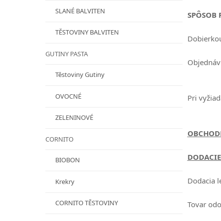
SLANÉ BALVITEN
SPÔSOB 
TĚSTOVINY BALVITEN
Dobierkou
GUTINY PASTA
Objednávk
nad 75 
Těstoviny Gutiny
OVOCNÉ
Pri vyžia
ZELENINOVÉ
OBCHODN
CORNITO
DODACIE
BIOBON
Dodacia l
Krekry
CORNITO TĚSTOVINY
Tovar odo