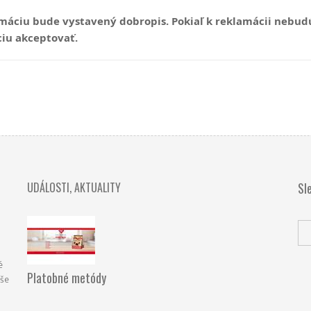
máciu bude vystavený dobropis. Pokiaľ k reklamácii nebu
iu akceptovať.
UDÁLOSTI, AKTUALITY
Sl
é
Platobné metódy
aše