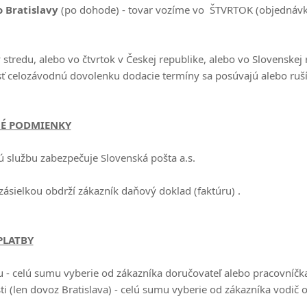
 Bratislavy
(po dohode) - tovar vozíme vo ŠTVRTOK (objednávk
 stredu, alebo vo čtvrtok v Českej republike, alebo vo Slovenskej
ť celozávodnú dovolenku dodacie termíny sa posúvajú alebo ruší
É PODMIENKY
ú službu zabezpečuje Slovenská pošta a.s.
zásielkou obdrží zákazník daňový doklad (faktúru) .
PLATBY
 - celú sumu vyberie od zákazníka doručovateľ alebo pracovníčka 
i (len dovoz Bratislava) - celú sumu vyberie od zákazníka vodič o