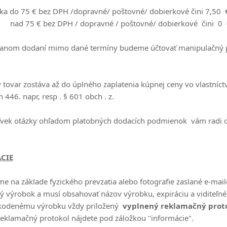
a do 75 € bez DPH /dopravné/ poštovné/ dobierkové čini 7,50
€ bez DPH / dopravné / poštovné/ dobierkové čini 0 
danom dodaní mimo dané termíny budeme účtovať manipulačný p
tovar zostáva až do úplného zaplatenia kúpnej ceny vo vlastníct
 446. napr, resp . § 601 obch . z.
ľvek otázky ohľadom platobných dodacích podmienok vám radi 
CIE
e na základe fyzického prevzatia alebo fotografie zaslané e-mai
 výrobok a musí obsahovať názov výrobku, expiráciu a viditeľné 
škodenému výrobku vždy priložený
vyplnený
reklamačný prot
eklamačný protokol nájdete pod záložkou "informácie".