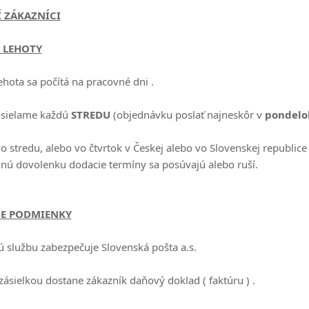
 ZÁKAZNÍCI
 LEHOTY
ehota sa počítá na pracovné dni .
osielame každú
STREDU
(objednávku poslať najneskôr v
pondelo
o stredu, alebo vo čtvrtok v Českej alebo vo Slovenskej republice
nú dovolenku dodacie termíny sa posúvajú alebo ruší.
E PODMIENKY
ú službu zabezpečuje Slovenská pošta a.s.
zásielkou dostane zákazník daňový doklad ( faktúru ) .