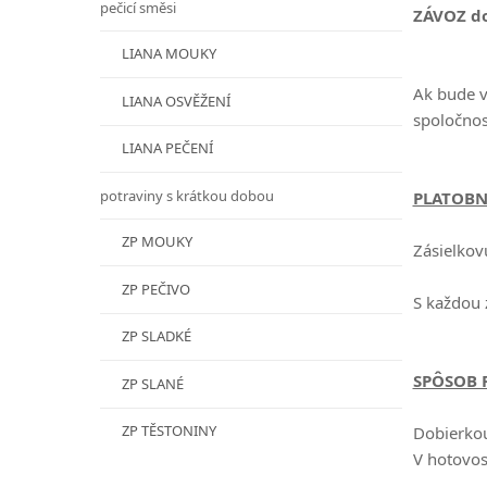
pečicí směsi
ZÁVOZ do
LIANA MOUKY
Ak bude v
LIANA OSVĚŽENÍ
spoločnos
LIANA PEČENÍ
potraviny s krátkou dobou
PLATOBN
ZP MOUKY
Zásielkov
ZP PEČIVO
S každou 
ZP SLADKÉ
SPÔSOB 
ZP SLANÉ
ZP TĚSTONINY
Dobierkou
V hotovost