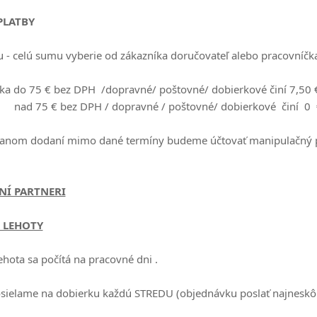
PLATBY
 - celú sumu vyberie od zákazníka doručovateľ alebo pracovníčka 
a do 75 € bez DPH /dopravné/ poštovné/ dobierkové činí 7,50
€ bez DPH / dopravné / poštovné/ dobierkové činí 0 
danom dodaní mimo dané termíny budeme účtovať manipulačný p
Í PARTNERI
 LEHOTY
ehota sa počítá na pracovné dni .
sielame na dobierku každú STREDU (objednávku poslať najneskô