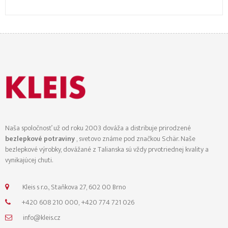
Naša spoločnosť už od roku 2003 dováža a distribuje prirodzené
bezlepkové potraviny
, svetovo známe pod značkou Schär. Naše
bezlepkové výrobky, dovážané z Talianska sú vždy prvotriednej kvality a
vynikajúcej chuti.
Kleis s r.o., Staňkova 27, 602 00 Brno
+420 608 210 000, +420 774 721 026
info@kleis.cz