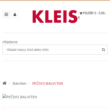
POLOŽKY:
0
-
0,00
,-
€
Hľadanie
Balviten
PEČIVO BALVITEN