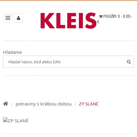
POLOŽKY:
0
-
0,00
,-
€
Hľadanie
potraviny s krátkou dobou
ZP SLANÉ