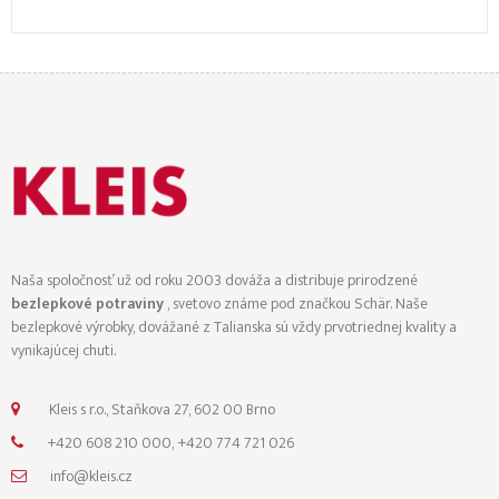
Naša spoločnosť už od roku 2003 dováža a distribuje prirodzené
bezlepkové potraviny
, svetovo známe pod značkou Schär. Naše
bezlepkové výrobky, dovážané z Talianska sú vždy prvotriednej kvality a
vynikajúcej chuti.
Kleis s r.o., Staňkova 27, 602 00 Brno
+420 608 210 000, +420 774 721 026
info@kleis.cz