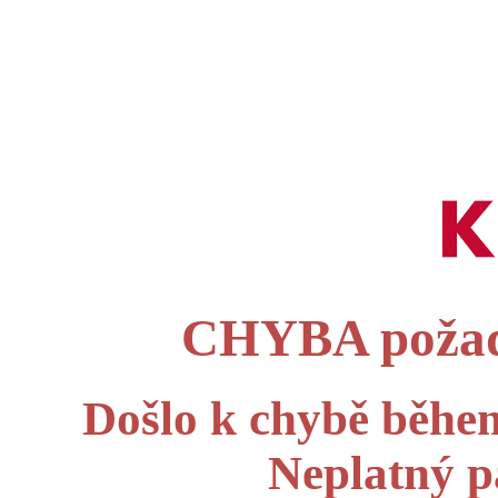
CHYBA požad
Došlo k chybě běhe
Neplatný 